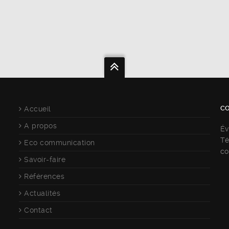
C
Accueil
A propos
Év
Té
Eco communication
co
Savoir-faire
Références
Actualités
Contact