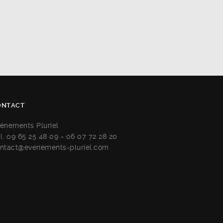
ONTACT
énements Pluriel
l. 09 65 25 48 09 - 06 07 72 28 20
ntact@evenements-pluriel.com