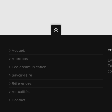
C
Accueil
A propos
Év
Té
Eco communication
co
Savoir-faire
Références
Actualités
Contact