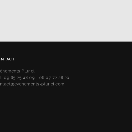
ONTACT
énements Pluriel
l. 09 65 25 48 09 - 06 07 72 28 20
ntact@evenements-pluriel.com